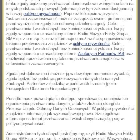
braku zgody będziemy przetwarzać dane osobowe w innych celach na
innych podstawach prawnych (informacje w tym zakresie dostępne są
Po więcej aktualnych informacji zapraszamy
w naszej
polityce prywatności
). Poprzez kliknięcie w przycisk
"ustawienia zaawansowane" możesz zarządzać swoimi preferencjami
do
RMF24.pl
.
przed wyrażeniem zgody lub odmową udzielenia zgody. Cele
przetwarzania Twoich danych bez konieczności uzyskania Twojej
zgody w oparciu o uzasadniony interes Radio Muzyka Fakty Grupa
Komisarz UE ds. rolnictwa Christophe Hansen 19
RMF sp. z o.o. sp. k. oraz informacje o możliwości sprzeciwienia się
takiemu przetwarzaniu znajdziesz w
polityce prywatności
. Cele
czerwca miał podczas wizyty w Polsce ogłosić
przetwarzania Twoich danych bez konieczności uzyskania Twojej
zgody w oparciu o uzasadniony interes
Zaufanych Partnerów IAB
oraz
sukces Polski, czyli wpisanie kolejnego produktu -
możliwość sprzeciwienia się takiemu przetwarzaniu znajdziesz w
ustawieniach zaawansowanych.
polskiej gęsi owsianej
- do unijnego rejestru
Zgoda jest dobrowolna i możesz ją w dowolnym momencie wycofać,
Chronionych Oznaczeń Geograficznych. Do
zgoda będzie też podstawą przekazywania danych do naszych
Zaufanych Partnerów z siedzibą w państwach trzecich (poza
ogłoszenia jednak nie doszło, ponieważ w ostatniej
Europejskim Obszarem Gospodarczym).
chwili 18 czerwca - w końcowym dniu
Ponadto masz prawo żądania dostępu, sprostowania, usunięcia lub
przewidzianym na zgłaszanie sprzeciwów -
Niemcy
ograniczenia przetwarzania danych, a także złożenia skargi do
Prezesa Urzędu Ochrony Danych Osobowych. W polityce prywatności
formalnie zakwestionowały polski wniosek.
znajdziesz informacje jak wykonać swoje prawa. Szczegółowe
informacje na temat przetwarzania Twoich danych znajdują się w
polityce prywatności.
Jak nieoficjalnie ustaliła dziennikarka RMF FM, Berlin
Administratorem tych danych jesteśmy my, czyli Radio Muzyka Fakty
podważa przede wszystkim sposób produkcji.
Grupa RMF sp. z o.o. sp. k. z siedzibą w Krakowie, al. Waszyngtona