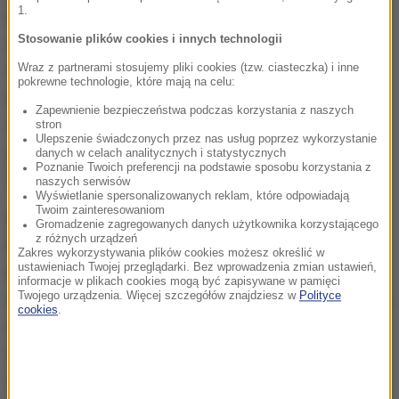
1.
Niemcy twierdzą, że karmienie gęsi owsem nie jest
Stosowanie plików cookies i innych technologii
tradycją charakterystyczną wyłącznie dla Polski,
Wraz z partnerami stosujemy pliki cookies (tzw. ciasteczka) i inne
lecz
metodą powszechnie stosowaną także w
pokrewne technologie, które mają na celu:
innych krajach Europy
. W ocenie strony niemieckiej
Zapewnienie bezpieczeństwa podczas korzystania z naszych
nie jest to więc cecha wystarczająco wyróżniająca
stron
Ulepszenie świadczonych przez nas usług poprzez wykorzystanie
produkt, by uzasadniała przyznanie Chronionego
danych w celach analitycznych i statystycznych
Poznanie Twoich preferencji na podstawie sposobu korzystania z
Oznaczenia Geograficznego.
naszych serwisów
Wyświetlanie spersonalizowanych reklam, które odpowiadają
Twoim zainteresowaniom
Polska gęś owsiana produkowana jest z gęsi białej
Gromadzenie zagregowanych danych użytkownika korzystającego
z różnych urządzeń
kołudzkiej. Jej znakiem rozpoznawczym jest
Zakres wykorzystywania plików cookies możesz określić w
ustawieniach Twojej przeglądarki. Bez wprowadzenia zmian ustawień,
końcowy etap tuczu - przez co najmniej trzy
informacje w plikach cookies mogą być zapisywane w pamięci
Twojego urządzenia. Więcej szczegółów znajdziesz w
Polityce
tygodnie przed ubojem
ptaki karmione są wyłącznie
cookies
.
owsem
. To właśnie ten sposób żywienia ma
nadawać mięsu charakterystyczny smak, kruchość i
soczystość.