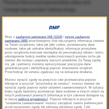
Korea Północna przeprowadziła udany test "nowego typu pocisku"
balistycznego
To kolejna
próba rakietowa Korei Północnej
od
Wraz z
zaufanymi partnerami IAB (1019)
i
innymi zaufanymi
partnerami (489)
przechowujemy i/lub odczytujemy informacje zawarte
początku września: Pocisk wystrzelono z morza, w
na Twoim urządzeniu, takie jak pliki cookie, przetwarzamy dane
osobowe, takie jak unikalne identyfikatory, informacje przesyłane
pobliżu portu Sinpo, gdzie znajduje się baza okrętów
przez urządzenia końcowe niezbędne do personalizacji reklam i treści,
udostępnienie funkcji mediów społecznościowych pomiaru ruchu jak
podwodnych. Jest wyposażony w "wiele
również dla rozwoju i poprawny naszych produktów. Za Twoją zgodą
zaawansowanych technologii sterowania i
my, jak i partnerzy możemy wykorzystywać precyzyjne dane
geolokalizacyjne i identyfikację poprzez skanowanie urządzeń.
naprowadzania".
Przechodząc do serwisu zgadzasz się na wskazane działania.
Możesz wyrazić zgodę na powyższe cele przetwarzania poprzez
Nowy typ pocisku balistycznego przyczyni się do
kliknięcie w przycisk "przechodzę do serwisu", możesz również nie
wyrażać zgody poprzez wybór ustawień zaawansowanych. W sytuacji
znacznego zwiększenia zdolności operacyjnych
braku zgody będziemy przetwarzać dane osobowe w innych celach na
innych podstawach prawnych (informacje w tym zakresie dostępne są
naszej marynarki wojennej -
podkreśliła w
w naszej
polityce prywatności
). Poprzez kliknięcie w przycisk
"ustawienia zaawansowane" możesz zarządzać swoimi preferencjami
komunikacie agencja KCNA.
przed wyrażeniem zgody lub odmową udzielenia zgody. Cele