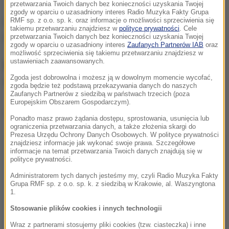
przetwarzania Twoich danych bez konieczności uzyskania Twojej
zgody w oparciu o uzasadniony interes Radio Muzyka Fakty Grupa
RMF sp. z o.o. sp. k. oraz informacje o możliwości sprzeciwienia się
Podczas testu nie był obecny przywódca Korei
takiemu przetwarzaniu znajdziesz w
polityce prywatności
. Cele
Północnej
Kim Dzong Un
.
przetwarzania Twoich danych bez konieczności uzyskania Twojej
zgody w oparciu o uzasadniony interes
Zaufanych Partnerów IAB
oraz
możliwość sprzeciwienia się takiemu przetwarzaniu znajdziesz w
ustawieniach zaawansowanych.
Piąta próba rakietowa od początku
Zgoda jest dobrowolna i możesz ją w dowolnym momencie wycofać,
września
zgoda będzie też podstawą przekazywania danych do naszych
Zaufanych Partnerów z siedzibą w państwach trzecich (poza
Europejskim Obszarem Gospodarczym).
Dalsza część artykułu pod materiałem video:
Ponadto masz prawo żądania dostępu, sprostowania, usunięcia lub
ograniczenia przetwarzania danych, a także złożenia skargi do
Prezesa Urzędu Ochrony Danych Osobowych. W polityce prywatności
znajdziesz informacje jak wykonać swoje prawa. Szczegółowe
informacje na temat przetwarzania Twoich danych znajdują się w
polityce prywatności.
Administratorem tych danych jesteśmy my, czyli Radio Muzyka Fakty
Grupa RMF sp. z o.o. sp. k. z siedzibą w Krakowie, al. Waszyngtona
1.
Stosowanie plików cookies i innych technologii
Wraz z partnerami stosujemy pliki cookies (tzw. ciasteczka) i inne