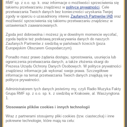
samolotów wojskowych pojawiło się w strefie
RMF sp. z o.o. sp. k. oraz informacje o możliwości sprzeciwienia się
takiemu przetwarzaniu znajdziesz w
polityce prywatności
. Cele
identyfikacji obrony powietrznej Korei Południowej
,
przetwarzania Twoich danych bez konieczności uzyskania Twojej
zgody w oparciu o uzasadniony interes
Zaufanych Partnerów IAB
oraz
znanej jako KADIZ. Maszyny „sekwencyjnie wlatywały
możliwość sprzeciwienia się takiemu przetwarzaniu znajdziesz w
ustawieniach zaawansowanych.
i opuszczały KADIZ nad Morzem Wschodnim
Zgoda jest dobrowolna i możesz ją w dowolnym momencie wycofać,
(Japońskim) i Morzem Południowym” –
zgoda będzie też podstawą przekazywania danych do naszych
poinformowało JCS w krótkim komunikacie.
Zaufanych Partnerów z siedzibą w państwach trzecich (poza
Europejskim Obszarem Gospodarczym).
Szybka reakcja południowokoreańskich
Ponadto masz prawo żądania dostępu, sprostowania, usunięcia lub
ograniczenia przetwarzania danych, a także złożenia skargi do
sił powietrznych
Prezesa Urzędu Ochrony Danych Osobowych. W polityce prywatności
znajdziesz informacje jak wykonać swoje prawa. Szczegółowe
informacje na temat przetwarzania Twoich danych znajdują się w
W odpowiedzi na pojawienie się obcych maszyn,
polityce prywatności.
południowokoreańskie siły powietrzne poderwały
Administratorem tych danych jesteśmy my, czyli Radio Muzyka Fakty
Grupa RMF sp. z o.o. sp. k. z siedzibą w Krakowie, al. Waszyngtona
myśliwce
. Monitorowały one sytuację. Jak
1.
podkreśliło JCS:
„W trakcie tego zdarzenia nie
Stosowanie plików cookies i innych technologii
doszło do naruszenia suwerennej przestrzeni
Wraz z partnerami stosujemy pliki cookies (tzw. ciasteczka) i inne
powietrznej kraju”.
Samoloty były obserwowane
pokrewne technologie, które mają na celu: