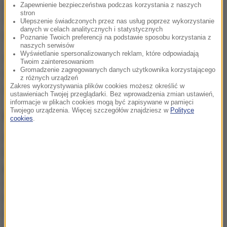
jeszcze przed przekroczeniem granicy KADIZ.
Zapewnienie bezpieczeństwa podczas korzystania z naszych
stron
Wśród nich zidentyfikowano bombowce oraz
Ulepszenie świadczonych przez nas usług poprzez wykorzystanie
danych w celach analitycznych i statystycznych
myśliwce.
Poznanie Twoich preferencji na podstawie sposobu korzystania z
naszych serwisów
Wyświetlanie spersonalizowanych reklam, które odpowiadają
Według władz w Seulu formacja brała udział w
Twoim zainteresowaniom
Gromadzenie zagregowanych danych użytkownika korzystającego
trwających połączonych chińsko-rosyjskich
z różnych urządzeń
Zakres wykorzystywania plików cookies możesz określić w
ćwiczeniach lotniczych.
ustawieniach Twojej przeglądarki. Bez wprowadzenia zmian ustawień,
informacje w plikach cookies mogą być zapisywane w pamięci
Twojego urządzenia. Więcej szczegółów znajdziesz w
Polityce
Kolejny taki incydent
cookies
.
Agencja Yonhap przypomina, że
do podobnych
incydentów z udziałem rosyjskich lub chińskich sił
powietrznych dochodzi co najmniej raz w roku od
2019 roku
. Sobotnie wtargnięcie to pierwsze tego
typu zdarzenie od grudnia 2025 roku Wtedy dziewięć
rosyjskich i chińskich maszyn wojskowych również