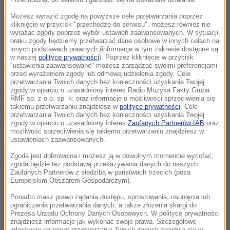
znajdziesz na stronie głównej
RMF24
Możesz wyrazić zgodę na powyższe cele przetwarzania poprzez
Helikopter należący do saudyjskiego giganta
kliknięcie w przycisk "przechodzę do serwisu", możesz również nie
wyrażać zgody poprzez wybór ustawień zaawansowanych. W sytuacji
naftowego Aramco rozbił się w niedzielę w Ras
braku zgody będziemy przetwarzać dane osobowe w innych celach na
innych podstawach prawnych (informacje w tym zakresie dostępne są
Tanura na wschodnim wybrzeżu Arabii Saudyjskiej, na
w naszej
polityce prywatności
). Poprzez kliknięcie w przycisk
"ustawienia zaawansowane" możesz zarządzać swoimi preferencjami
zachód od Cieśniny Ormuz.
przed wyrażeniem zgody lub odmową udzielenia zgody. Cele
przetwarzania Twoich danych bez konieczności uzyskania Twojej
W wyniku wypadku zginęło 14 osób
- podała
zgody w oparciu o uzasadniony interes Radio Muzyka Fakty Grupa
RMF sp. z o.o. sp. k. oraz informacje o możliwości sprzeciwienia się
państwowa agencja informacyjna. Wszystkie ofiary
takiemu przetwarzaniu znajdziesz w
polityce prywatności
. Cele
przetwarzania Twoich danych bez konieczności uzyskania Twojej
były obywatelami Arabii Saudyjskiej.
zgody w oparciu o uzasadniony interes
Zaufanych Partnerów IAB
oraz
możliwość sprzeciwienia się takiemu przetwarzaniu znajdziesz w
ustawieniach zaawansowanych.
Jak na razie nie wiadomo, co było przyczyną
Zgoda jest dobrowolna i możesz ją w dowolnym momencie wycofać,
katastrofy.
zgoda będzie też podstawą przekazywania danych do naszych
Zaufanych Partnerów z siedzibą w państwach trzecich (poza
Europejskim Obszarem Gospodarczym).
Ponadto masz prawo żądania dostępu, sprostowania, usunięcia lub
ograniczenia przetwarzania danych, a także złożenia skargi do
Prezesa Urzędu Ochrony Danych Osobowych. W polityce prywatności
znajdziesz informacje jak wykonać swoje prawa. Szczegółowe
informacje na temat przetwarzania Twoich danych znajdują się w