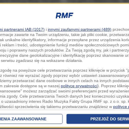
grał mistrza Wysp Owczych.
Trzy gole w Białymstoku. S
o zapewnił Poznaniakom
zaliczka Jagielloni przed
kę
rewanżem w Glasgow
i partnerami IAB (1017)
i
innymi zaufanymi partnerami (489)
przechow
ormacje zawarte na Twoim urządzeniu, takie jak pliki cookie, przetwar
jak unikalne identyfikatory, informacje przesyłane przez urządzenia k
i reklam i treści, udostępnienie funkcji mediów społecznościowych pom
woju i poprawny naszych produktów. Za Twoją zgodą my, jak i partner
recyzyjne dane geolokalizacyjne i identyfikację poprzez skanowanie u
serwisu zgadzasz się na wskazane działania.
zgodę na powyższe cele przetwarzania poprzez kliknięcie w przycisk 
z również nie wyrażać zgody poprzez wybór ustawień zaawansowanych
dziemy przetwarzać dane osobowe w innych celach na innych podsta
ym zakresie dostępne są w naszej
polityce prywatności
). Poprzez kliknię
awansowane" możesz zarządzać swoimi preferencjami przed wyrażenie
ia zgody. Cele przetwarzania Twoich danych bez konieczności uzyska
 o uzasadniony interes Radio Muzyka Fakty Grupa RMF sp. z o.o. sp. k
żliwości sprzeciwienia się takiemu przetwarzaniu znajdziesz w
polityce
nia Twoich danych bez konieczności uzyskania Twojej zgody w oparci
ch Partnerów IAB
oraz możliwość sprzeciwienia się takiemu przetwarza
IENIA ZAAWANSOWANE
PRZEJDŹ DO SERW
aawansowanych.