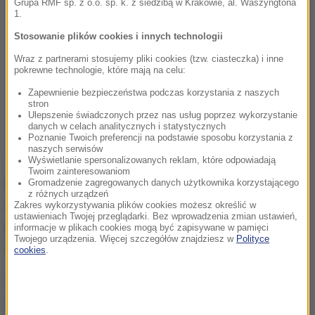
Grupa RMF sp. z o.o. sp. k. z siedzibą w Krakowie, al. Waszyngtona
1.
Stosowanie plików cookies i innych technologii
Wraz z partnerami stosujemy pliki cookies (tzw. ciasteczka) i inne
pokrewne technologie, które mają na celu:
Zapewnienie bezpieczeństwa podczas korzystania z naszych
stron
Ulepszenie świadczonych przez nas usług poprzez wykorzystanie
danych w celach analitycznych i statystycznych
Poznanie Twoich preferencji na podstawie sposobu korzystania z
naszych serwisów
Wyświetlanie spersonalizowanych reklam, które odpowiadają
Twoim zainteresowaniom
Norweg, który ma też w dorobku występy w
Gromadzenie zagregowanych danych użytkownika korzystającego
z różnych urządzeń
młodzieżowych reprezentacjach kraju, jest
Zakres wykorzystywania plików cookies możesz określić w
ustawieniach Twojej przeglądarki. Bez wprowadzenia zmian ustawień,
pierwszym piłkarzem pozyskanym przez Wieczystą
informacje w plikach cookies mogą być zapisywane w pamięci
Twojego urządzenia. Więcej szczegółów znajdziesz w
Polityce
w tym oknie transferowym.
cookies
.
Z kolei Lederman, którego transfer Wieczysta
ogłosiła w piątek, urodził się 8 maja 2000 roku w Los