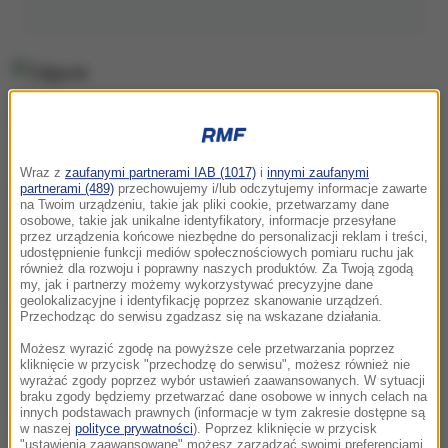
Kacper Tomasiak zdobył dwa srebrne i jeden
brązowy medal na igrzyskach olimpijskich.
Wraz z
zaufanymi partnerami IAB (1017)
i
innymi zaufanymi
partnerami (489)
przechowujemy i/lub odczytujemy informacje zawarte
Tomasiak otrzyma dwupokojowe mieszkanie od
na Twoim urządzeniu, takie jak pliki cookie, przetwarzamy dane
sponsora PKOl, mimo że nagroda była
osobowe, takie jak unikalne identyfikatory, informacje przesyłane
przez urządzenia końcowe niezbędne do personalizacji reklam i treści,
przewidziana tylko dla złotych medalistów.
udostępnienie funkcji mediów społecznościowych pomiaru ruchu jak
również dla rozwoju i poprawny naszych produktów. Za Twoją zgodą
my, jak i partnerzy możemy wykorzystywać precyzyjne dane
Żaden polski sportowiec nie zdobył złotego
geolokalizacyjne i identyfikację poprzez skanowanie urządzeń.
Przechodząc do serwisu zgadzasz się na wskazane działania.
medalu podczas igrzysk w Mediolanie i Cortinie
Możesz wyrazić zgodę na powyższe cele przetwarzania poprzez
d’Ampezzo.
kliknięcie w przycisk "przechodzę do serwisu", możesz również nie
wyrażać zgody poprzez wybór ustawień zaawansowanych. W sytuacji
braku zgody będziemy przetwarzać dane osobowe w innych celach na
Najnowsze informacje z kraju i ze świata
innych podstawach prawnych (informacje w tym zakresie dostępne są
w naszej
polityce prywatności
). Poprzez kliknięcie w przycisk
na
rmf24.pl
.
"ustawienia zaawansowane" możesz zarządzać swoimi preferencjami