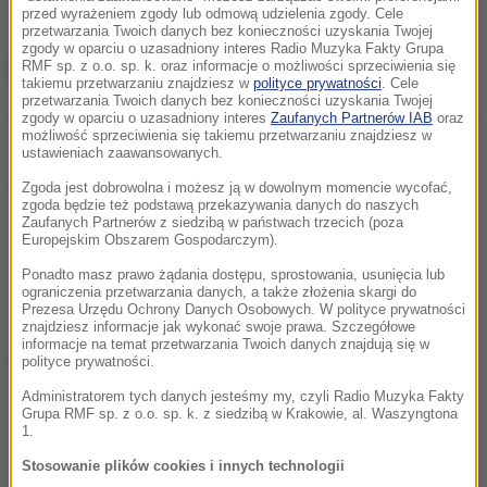
przed wyrażeniem zgody lub odmową udzielenia zgody. Cele
przetwarzania Twoich danych bez konieczności uzyskania Twojej
zgody w oparciu o uzasadniony interes Radio Muzyka Fakty Grupa
RMF sp. z o.o. sp. k. oraz informacje o możliwości sprzeciwienia się
ZOBACZ RÓWNIEŻ:
takiemu przetwarzaniu znajdziesz w
polityce prywatności
. Cele
przetwarzania Twoich danych bez konieczności uzyskania Twojej
​Igrzyska po polsku: Cztery medale i nowy sportowy
zgody w oparciu o uzasadniony interes
Zaufanych Partnerów IAB
oraz
możliwość sprzeciwienia się takiemu przetwarzaniu znajdziesz w
bohater
ustawieniach zaawansowanych.
Zgarnął wszystkie złota, ale premii nie dostanie.
Zgoda jest dobrowolna i możesz ją w dowolnym momencie wycofać,
zgoda będzie też podstawą przekazywania danych do naszych
Pochwalili Polskę
Zaufanych Partnerów z siedzibą w państwach trzecich (poza
Europejskim Obszarem Gospodarczym).
Kacper Tomasiak uroczyście powitany w Bystrej.
Ponadto masz prawo żądania dostępu, sprostowania, usunięcia lub
"Dziękuje, że przyszliście"
ograniczenia przetwarzania danych, a także złożenia skargi do
Prezesa Urzędu Ochrony Danych Osobowych. W polityce prywatności
znajdziesz informacje jak wykonać swoje prawa. Szczegółowe
informacje na temat przetwarzania Twoich danych znajdują się w
Dalsza część artykułu pod materiałem video:
polityce prywatności.
Administratorem tych danych jesteśmy my, czyli Radio Muzyka Fakty
Grupa RMF sp. z o.o. sp. k. z siedzibą w Krakowie, al. Waszyngtona
1.
Stosowanie plików cookies i innych technologii