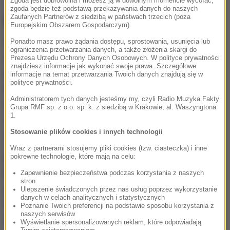
Zgoda jest dobrowolna i możesz ją w dowolnym momencie wycofać,
zgoda będzie też podstawą przekazywania danych do naszych
Zaufanych Partnerów z siedzibą w państwach trzecich (poza
Dwie minuty, dwie bramki Bellinghama
Europejskim Obszarem Gospodarczym).
Specyficzne położenie Estadio Azteca na wysokości
Ponadto masz prawo żądania dostępu, sprostowania, usunięcia lub
ograniczenia przetwarzania danych, a także złożenia skargi do
około 2200 m n.p.m. z założenia zapewniało
Prezesa Urzędu Ochrony Danych Osobowych. W polityce prywatności
znajdziesz informacje jak wykonać swoje prawa. Szczegółowe
przewagę współgospodarzom turnieju. Pod koniec
informacje na temat przetwarzania Twoich danych znajdują się w
polityce prywatności.
kwadransa Anglicy dostali pierwsze poważne
Administratorem tych danych jesteśmy my, czyli Radio Muzyka Fakty
ostrzeżenie. Blisko uzyskania gola był Raul Jimenez.
Grupa RMF sp. z o.o. sp. k. z siedzibą w Krakowie, al. Waszyngtona
1.
Jego strzał głową z najwyższym trudem sparował
Stosowanie plików cookies i innych technologii
Jordan Pickford.
Wraz z partnerami stosujemy pliki cookies (tzw. ciasteczka) i inne
pokrewne technologie, które mają na celu:
Meksykanie chcieli poprawić statystyki
bezpośrednich meczów. Dotąd przegrali wszystkie
Zapewnienie bezpieczeństwa podczas korzystania z naszych
stron
cztery starcia, zdobywając tylko jedno trafienie.
Ulepszenie świadczonych przez nas usług poprzez wykorzystanie
danych w celach analitycznych i statystycznych
Występy na tegorocznym mundialu tj. cztery
Poznanie Twoich preferencji na podstawie sposobu korzystania z
naszych serwisów
zwycięstwa bez straty gola były dobrym do tego
Wyświetlanie spersonalizowanych reklam, które odpowiadają