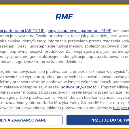
chcesz widzieć więcej artykułów od RMF24?
dodaj w 
i partnerami IAB (1019)
i
innymi zaufanymi partnerami (489)
przechow
ormacje zawarte na Twoim urządzeniu, takie jak pliki cookie, przetwar
jak unikalne identyfikatory, informacje przesyłane przez urządzenia k
i reklam i treści, udostępnienie funkcji mediów społecznościowych pom
woju i poprawny naszych produktów. Za Twoją zgodą my, jak i partner
recyzyjne dane geolokalizacyjne i identyfikację poprzez skanowanie u
serwisu zgadzasz się na wskazane działania.
zgodę na powyższe cele przetwarzania poprzez kliknięcie w przycisk 
z również nie wyrażać zgody poprzez wybór ustawień zaawansowanych
dziemy przetwarzać dane osobowe w innych celach na innych podsta
ym zakresie dostępne są w naszej
polityce prywatności
). Poprzez kliknię
awansowane" możesz zarządzać swoimi preferencjami przed wyrażenie
ia zgody. Cele przetwarzania Twoich danych bez konieczności uzyska
 o uzasadniony interes Radio Muzyka Fakty Grupa RMF sp. z o.o. sp. k
żliwości sprzeciwienia się takiemu przetwarzaniu znajdziesz w
polityce
nia Twoich danych bez konieczności uzyskania Twojej zgody w oparci
ch Partnerów IAB
oraz możliwość sprzeciwienia się takiemu przetwarza
IENIA ZAAWANSOWANE
PRZEJDŹ DO SERW
aawansowanych.