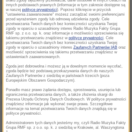
braku zgody będziemy przetwarzać dane osobowe w innych celach na
innych podstawach prawnych (informacje w tym zakresie dostępne są
jeśli nie zdasz dwóch lub więcej egzaminów –
w naszej
polityce prywatności
). Poprzez kliknięcie w przycisk
"ustawienia zaawansowane" możesz zarządzać swoimi preferencjami
poprawa w tym samym roku nie jest możliwa i
przed wyrażeniem zgody lub odmową udzielenia zgody. Cele
przetwarzania Twoich danych bez konieczności uzyskania Twojej
trzeba czekać do kolejnej sesji maturalnej.
zgody w oparciu o uzasadniony interes Radio Muzyka Fakty Grupa
RMF sp. z o.o. sp. k. oraz informacje o możliwości sprzeciwienia się
takiemu przetwarzaniu znajdziesz w
polityce prywatności
. Cele
Poprawka nie jest więc „drugą szansą dla
przetwarzania Twoich danych bez konieczności uzyskania Twojej
zgody w oparciu o uzasadniony interes
Zaufanych Partnerów IAB
oraz
wszystkich”, lecz ściśle ograniczonym
możliwość sprzeciwienia się takiemu przetwarzaniu znajdziesz w
ustawieniach zaawansowanych.
mechanizmem ratunkowym dla osób, które
minimalnie nie spełniły wymagań.
Zgoda jest dobrowolna i możesz ją w dowolnym momencie wycofać,
zgoda będzie też podstawą przekazywania danych do naszych
Zaufanych Partnerów z siedzibą w państwach trzecich (poza
Europejskim Obszarem Gospodarczym).
Kto może podejść do poprawy matury?
Jak zgłosić się do poprawki?
Ponadto masz prawo żądania dostępu, sprostowania, usunięcia lub
ograniczenia przetwarzania danych, a także złożenia skargi do
Prezesa Urzędu Ochrony Danych Osobowych. W polityce prywatności
Do egzaminu poprawkowego może przystąpić
znajdziesz informacje jak wykonać swoje prawa. Szczegółowe
informacje na temat przetwarzania Twoich danych znajdują się w
absolwent, który spełnia jednocześnie kilka
polityce prywatności.
warunków: przystąpił do wszystkich
Administratorem tych danych jesteśmy my, czyli Radio Muzyka Fakty
Grupa RMF sp. z o.o. sp. k. z siedzibą w Krakowie, al. Waszyngtona
obowiązkowych egzaminów (pisemnych i ustnych),