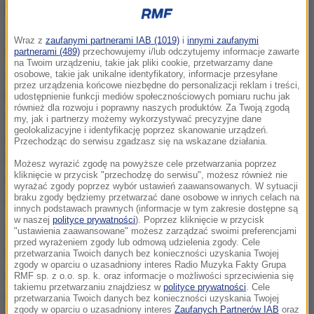
Polska Grupa Górnicza nie zaprzestaje całkowitej
sprzedaży odpadów, ale teraz będzie je sprzedawać
Wraz z
zaufanymi partnerami IAB (1019)
i
innymi zaufanymi
wyłącznie odbiorcom związanym z energetyką. Te
partnerami (489)
przechowujemy i/lub odczytujemy informacje zawarte
na Twoim urządzeniu, takie jak pliki cookie, przetwarzamy dane
zakłady i firmy mają bowiem specjalne instalacje, w
osobowe, takie jak unikalne identyfikatory, informacje przesyłane
przez urządzenia końcowe niezbędne do personalizacji reklam i treści,
których można spalać górnicze odpady, nie
udostępnienie funkcji mediów społecznościowych pomiaru ruchu jak
również dla rozwoju i poprawny naszych produktów. Za Twoją zgodą
zatruwając przy tym środowiska. Mułów nie mogą
my, jak i partnerzy możemy wykorzystywać precyzyjne dane
geolokalizacyjne i identyfikację poprzez skanowanie urządzeń.
już natomiast kupować właściciele pieców czy
Przechodząc do serwisu zgadzasz się na wskazane działania.
niewielkich kotłowni. Tam nie ma bowiem
Możesz wyrazić zgodę na powyższe cele przetwarzania poprzez
kliknięcie w przycisk "przechodzę do serwisu", możesz również nie
specjalnych urządzeń filtrujących i przy spalaniu
wyrażać zgody poprzez wybór ustawień zaawansowanych. W sytuacji
braku zgody będziemy przetwarzać dane osobowe w innych celach na
odpadów zatruwa się powietrze.
innych podstawach prawnych (informacje w tym zakresie dostępne są
w naszej
polityce prywatności
). Poprzez kliknięcie w przycisk
Sprzedaż odpadów z kopalń to dla PGG tylko około
"ustawienia zaawansowane" możesz zarządzać swoimi preferencjami
przed wyrażeniem zgody lub odmową udzielenia zgody. Cele
dwóch i pół procent produkcji, czyli niewiele. Ale
przetwarzania Twoich danych bez konieczności uzyskania Twojej
zgody w oparciu o uzasadniony interes Radio Muzyka Fakty Grupa
sprzedawano je indywidualnym odbiorcom, bo ci
RMF sp. z o.o. sp. k. oraz informacje o możliwości sprzeciwienia się
takiemu przetwarzaniu znajdziesz w
polityce prywatności
. Cele
chętnie je kupowali. Chodzi głównie o tych, którzy
przetwarzania Twoich danych bez konieczności uzyskania Twojej
zgody w oparciu o uzasadniony interes
Zaufanych Partnerów IAB
oraz