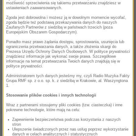
mieli stare piece i instalacje grzewcze. Powód
możliwość sprzeciwienia się takiemu przetwarzaniu znajdziesz w
ustawieniach zaawansowanych.
zainteresowania kopalnianymi odpadami był jeden -
Zgoda jest dobrowolna i możesz ją w dowolnym momencie wycofać,
wykorzystywane do ogrzewania, choć zatruwały
zgoda będzie też podstawą przekazywania danych do naszych
Zaufanych Partnerów z siedzibą w państwach trzecich (poza
środowisko, były najtańsze na rynku.
Europejskim Obszarem Gospodarczym).
Ponadto masz prawo żądania dostępu, sprostowania, usunięcia lub
Od 1 września na Śląsku zaczną obowiązywać
ograniczenia przetwarzania danych, a także złożenia skargi do
Prezesa Urzędu Ochrony Danych Osobowych. W polityce prywatności
przepisy specjalnej uchwały antysmogowej.
znajdziesz informacje jak wykonać swoje prawa. Szczegółowe
informacje na temat przetwarzania Twoich danych znajdują się w
Zakłada ona m.in., że muły przestaną być legalnym
polityce prywatności.
paliwem.
Administratorem tych danych jesteśmy my, czyli Radio Muzyka Fakty
Grupa RMF sp. z o.o. sp. k. z siedzibą w Krakowie, al. Waszyngtona
1.
(mal)
Stosowanie plików cookies i innych technologii
Wraz z partnerami stosujemy pliki cookies (tzw. ciasteczka) i inne
pokrewne technologie, które mają na celu:
Źródło: RMF FM
Zapewnienie bezpieczeństwa podczas korzystania z naszych
górnicy
Tagi:
stron
Ulepszenie świadczonych przez nas usług poprzez wykorzystanie
danych w celach analitycznych i statystycznych