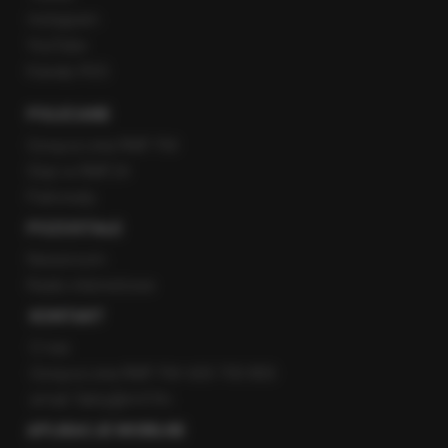
Instagram
YouTube
Kanały RSS
POLECANE
Gorąca Linia RMF FM
Staż w RMF24
Patronaty
POZOSTAŁE
Newsroom
Radio internetowe
KONTAKT
O nas
Gorąca Linia RMF FM: 600 700 800
email: fakty@rmf.fm
APLIKACJE MOBILNE