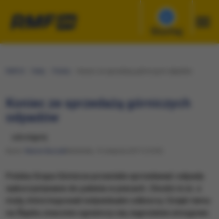
Słuchaj
RMF24
Fakty
Polska
Koniec ze sprzedażą górniczych odpadów
Koniec ze sprzedażą górniczych
odpadów
udostępnij
Autor:
Marcin Buczek
Niedziela, 13 sierpnia 2017 (14:35)
Polska Grupa Górnicza przestała sprzedawać odpady
wykorzystywane do palenia w piecach. Chodzi m.in. o
muły, które kupowali indywidualni odbiorcy. Dzięki temu
na Śląsku znacznie ograniczy się zagrożenie smogowe.