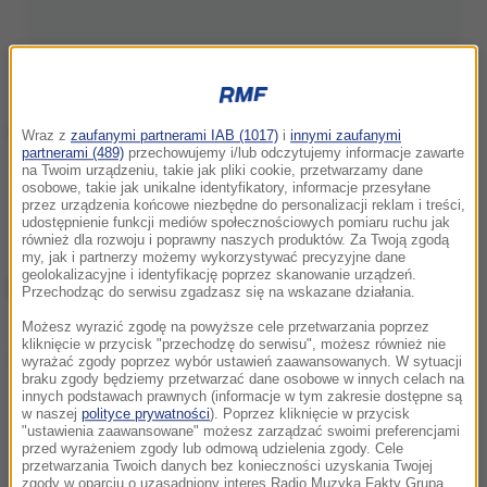
Wraz z
zaufanymi partnerami IAB (1017)
i
innymi zaufanymi
partnerami (489)
przechowujemy i/lub odczytujemy informacje zawarte
na Twoim urządzeniu, takie jak pliki cookie, przetwarzamy dane
Najnowsze informacje z kraju i ze świata
osobowe, takie jak unikalne identyfikatory, informacje przesyłane
przez urządzenia końcowe niezbędne do personalizacji reklam i treści,
znajdziesz na
RMF24.pl
. Bądź na bieżąco.
udostępnienie funkcji mediów społecznościowych pomiaru ruchu jak
również dla rozwoju i poprawny naszych produktów. Za Twoją zgodą
my, jak i partnerzy możemy wykorzystywać precyzyjne dane
geolokalizacyjne i identyfikację poprzez skanowanie urządzeń.
Uczniowie znikają ze szkół
Przechodząc do serwisu zgadzasz się na wskazane działania.
Możesz wyrazić zgodę na powyższe cele przetwarzania poprzez
kliknięcie w przycisk "przechodzę do serwisu", możesz również nie
Dalsza część artykułu pod materiałem video:
wyrażać zgody poprzez wybór ustawień zaawansowanych. W sytuacji
braku zgody będziemy przetwarzać dane osobowe w innych celach na
innych podstawach prawnych (informacje w tym zakresie dostępne są
w naszej
polityce prywatności
). Poprzez kliknięcie w przycisk
"ustawienia zaawansowane" możesz zarządzać swoimi preferencjami
przed wyrażeniem zgody lub odmową udzielenia zgody. Cele
przetwarzania Twoich danych bez konieczności uzyskania Twojej
zgody w oparciu o uzasadniony interes Radio Muzyka Fakty Grupa