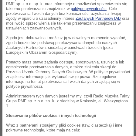
RMF sp. z o.o. sp. k. oraz informacje o możliwości sprzeciwienia się
takiemu przetwarzaniu znajdziesz w
polityce prywatności
. Cele
przetwarzania Twoich danych bez konieczności uzyskania Twojej
zgody w oparciu o uzasadniony interes
Zaufanych Partnerów IAB
oraz
możliwość sprzeciwienia się takiemu przetwarzaniu znajdziesz w
ustawieniach zaawansowanych.
Zgoda jest dobrowolna i możesz ją w dowolnym momencie wycofać,
zgoda będzie też podstawą przekazywania danych do naszych
Zaufanych Partnerów z siedzibą w państwach trzecich (poza
Europejskim Obszarem Gospodarczym).
Przybywa uczniów opuszczających zajęcia pod
Ponadto masz prawo żądania dostępu, sprostowania, usunięcia lub
koniec roku szkolnego. Coraz częściej dzieci
ograniczenia przetwarzania danych, a także złożenia skargi do
Prezesa Urzędu Ochrony Danych Osobowych. W polityce prywatności
wyjeżdżają na wakacje jeszcze przed zakończeniem
znajdziesz informacje jak wykonać swoje prawa. Szczegółowe
informacje na temat przetwarzania Twoich danych znajdują się w
zajęć dydaktycznych
. Są to jednak decyzje
polityce prywatności.
podejmowane przez rodziców. Dlatego to właśnie z
Administratorem tych danych jesteśmy my, czyli Radio Muzyka Fakty
nimi MEN powinno rozmawiać i szukać rozwiązań
-
Grupa RMF sp. z o.o. sp. k. z siedzibą w Krakowie, al. Waszyngtona
1.
mówi "DGP" Marek Pleśniar, dyrektor biura
Stosowanie plików cookies i innych technologii
Ogólnopolskiego Stowarzyszenia Kadry
Wraz z partnerami stosujemy pliki cookies (tzw. ciasteczka) i inne
Kierowniczej Oświaty (OSKKO).
pokrewne technologie, które mają na celu: