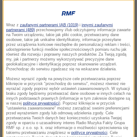
Wraz z
zaufanymi partnerami IAB (1019)
i
innymi zaufanymi
partnerami (489)
przechowujemy i/lub odczytujemy informacje zawarte
na Twoim urządzeniu, takie jak pliki cookie, przetwarzamy dane
Posłuchaj:
osobowe, takie jak unikalne identyfikatory, informacje przesyłane
przez urządzenia końcowe niezbędne do personalizacji reklam i treści,
udostępnienie funkcji mediów społecznościowych pomiaru ruchu jak
Aktualny
0:00
/
Czas
-:-
Załadowany
:
Odtwarzaj
również dla rozwoju i poprawny naszych produktów. Za Twoją zgodą
0%
my, jak i partnerzy możemy wykorzystywać precyzyjne dane
czas
trwania
geolokalizacyjne i identyfikację poprzez skanowanie urządzeń.
Krzysztof Ziemiec: Pani premier, kończy pani
Przechodząc do serwisu zgadzasz się na wskazane działania.
powoli, ale jednak kończy przegląd ministerstw.
Możesz wyrazić zgodę na powyższe cele przetwarzania poprzez
kliknięcie w przycisk "przechodzę do serwisu", możesz również nie
Czy miała pani do kogoś jakieś realne zastrzeżenia
wyrażać zgody poprzez wybór ustawień zaawansowanych. W sytuacji
braku zgody będziemy przetwarzać dane osobowe w innych celach na
czy były tylko same pochwały i uśmiechy, tak jak to
innych podstawach prawnych (informacje w tym zakresie dostępne są
w naszej
polityce prywatności
). Poprzez kliknięcie w przycisk
widzieliśmy później na konferencjach prasowych?
"ustawienia zaawansowane" możesz zarządzać swoimi preferencjami
przed wyrażeniem zgody lub odmową udzielenia zgody. Cele
Beata Szydło:
To jest przegląd, który ma na celu
przetwarzania Twoich danych bez konieczności uzyskania Twojej
zgody w oparciu o uzasadniony interes Radio Muzyka Fakty Grupa
dwie rzeczy. Po pierwsze, chodzi o to, żebyśmy
RMF sp. z o.o. sp. k. oraz informacje o możliwości sprzeciwienia się
takiemu przetwarzaniu znajdziesz w
polityce prywatności
. Cele