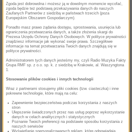
przekazał prezydent Nawrocki.
Zgoda jest dobrowolna i możesz ją w dowolnym momencie wycofać,
zgoda będzie też podstawą przekazywania danych do naszych
Zaufanych Partnerów z siedzibą w państwach trzecich (poza
Europejskim Obszarem Gospodarczym).
Dalsza część artykułu pod materiałem video:
Ponadto masz prawo żądania dostępu, sprostowania, usunięcia lub
ograniczenia przetwarzania danych, a także złożenia skargi do
Prezesa Urzędu Ochrony Danych Osobowych. W polityce prywatności
znajdziesz informacje jak wykonać swoje prawa. Szczegółowe
informacje na temat przetwarzania Twoich danych znajdują się w
polityce prywatności.
Administratorem tych danych jesteśmy my, czyli Radio Muzyka Fakty
Grupa RMF sp. z o.o. sp. k. z siedzibą w Krakowie, al. Waszyngtona
1.
Stosowanie plików cookies i innych technologii
Wraz z partnerami stosujemy pliki cookies (tzw. ciasteczka) i inne
pokrewne technologie, które mają na celu:
Zapewnienie bezpieczeństwa podczas korzystania z naszych
stron
Ulepszenie świadczonych przez nas usług poprzez wykorzystanie
Trump "bardzo ceni naród polski"
danych w celach analitycznych i statystycznych
Poznanie Twoich preferencji na podstawie sposobu korzystania z
naszych serwisów
Nawrocki ocenił, że prezydenta Trumpa "nie trzeba
Wyświetlanie spersonalizowanych reklam, które odpowiadają