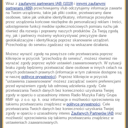
Wraz z
zaufanymi partnerami IAB (1019)
i
innymi zaufanymi
w Maryland po mszy z udziałem polskiej
partnerami (489)
przechowujemy i/lub odczytujemy informacje zawarte
na Twoim urządzeniu, takie jak pliki cookie, przetwarzamy dane
społeczności.
Nasz cel strategiczny jest taki: czym
osobowe, takie jak unikalne identyfikatory, informacje przesyłane
przez urządzenia końcowe niezbędne do personalizacji reklam i treści,
więcej żołnierzy amerykańskich w Polsce, tym
udostępnienie funkcji mediów społecznościowych pomiaru ruchu jak
również dla rozwoju i poprawny naszych produktów. Za Twoją zgodą
lepiej. Stała obecność żołnierzy amerykańskich jest
my, jak i partnerzy możemy wykorzystywać precyzyjne dane
naszym celem
- oznajmił.
geolokalizacyjne i identyfikację poprzez skanowanie urządzeń.
Przechodząc do serwisu zgadzasz się na wskazane działania.
Zaznaczył, że przybył do USA na 80. urodziny
Możesz wyrazić zgodę na powyższe cele przetwarzania poprzez
kliknięcie w przycisk "przechodzę do serwisu", możesz również nie
prezydenta Donalda Trumpa, "więc chyba wszyscy
wyrażać zgody poprzez wybór ustawień zaawansowanych. W sytuacji
braku zgody będziemy przetwarzać dane osobowe w innych celach na
rozumieją, że względy dobrego wychowania
innych podstawach prawnych (informacje w tym zakresie dostępne są
w naszej
polityce prywatności
). Poprzez kliknięcie w przycisk
wymagają" od niego złożenia najpierw prezydentowi
"ustawienia zaawansowane" możesz zarządzać swoimi preferencjami
przed wyrażeniem zgody lub odmową udzielenia zgody. Cele
życzeń z okazji urodzin i z okazji 250. rocznicy
przetwarzania Twoich danych bez konieczności uzyskania Twojej
zgody w oparciu o uzasadniony interes Radio Muzyka Fakty Grupa
deklaracji niepodległości Stanów Zjednoczonych.
RMF sp. z o.o. sp. k. oraz informacje o możliwości sprzeciwienia się
takiemu przetwarzaniu znajdziesz w
polityce prywatności
. Cele
Ale każde nasze spotkanie, a było ich już wiele,
przetwarzania Twoich danych bez konieczności uzyskania Twojej
włącznie z rozmowami telefonicznymi, jest dla mnie
zgody w oparciu o uzasadniony interes
Zaufanych Partnerów IAB
oraz
możliwość sprzeciwienia się takiemu przetwarzaniu znajdziesz w
czasem do tego, aby rozmawiać o interesach Polski
-
ustawieniach zaawansowanych.