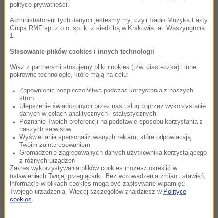
polityce prywatności.
Administratorem tych danych jesteśmy my, czyli Radio Muzyka Fakty
Grupa RMF sp. z o.o. sp. k. z siedzibą w Krakowie, al. Waszyngtona
1.
Stosowanie plików cookies i innych technologii
Wraz z partnerami stosujemy pliki cookies (tzw. ciasteczka) i inne
pokrewne technologie, które mają na celu:
Zapewnienie bezpieczeństwa podczas korzystania z naszych
stron
Ulepszenie świadczonych przez nas usług poprzez wykorzystanie
danych w celach analitycznych i statystycznych
Poznanie Twoich preferencji na podstawie sposobu korzystania z
naszych serwisów
Wyświetlanie spersonalizowanych reklam, które odpowiadają
Twoim zainteresowaniom
Gromadzenie zagregowanych danych użytkownika korzystającego
z różnych urządzeń
Zakres wykorzystywania plików cookies możesz określić w
ustawieniach Twojej przeglądarki. Bez wprowadzenia zmian ustawień,
informacje w plikach cookies mogą być zapisywane w pamięci
Twojego urządzenia. Więcej szczegółów znajdziesz w
Polityce
cookies
.
Żądam wprowadzenia odpowiednich zmian w