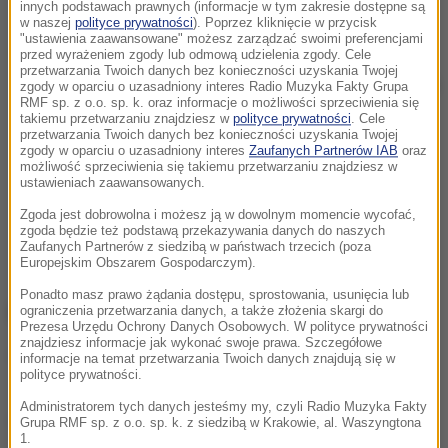
medyczne, co określił jako naruszenie.
innych podstawach prawnych (informacje w tym zakresie dostępne są
w naszej
polityce prywatności
). Poprzez kliknięcie w przycisk
"ustawienia zaawansowane" możesz zarządzać swoimi preferencjami
W maju 2025 roku Cenckiewicz usłyszał zarzuty
przed wyrażeniem zgody lub odmową udzielenia zgody. Cele
przetwarzania Twoich danych bez konieczności uzyskania Twojej
prokuratorskie, m.in. o przekroczenie uprawnień
zgody w oparciu o uzasadniony interes Radio Muzyka Fakty Grupa
RMF sp. z o.o. sp. k. oraz informacje o możliwości sprzeciwienia się
przy współpracy z byłym szefem MON
takiemu przetwarzaniu znajdziesz w
polityce prywatności
. Cele
przetwarzania Twoich danych bez konieczności uzyskania Twojej
Mariuszem Błaszczakiem w sprawie odtajnienia
zgody w oparciu o uzasadniony interes
Zaufanych Partnerów IAB
oraz
możliwość sprzeciwienia się takiemu przetwarzaniu znajdziesz w
dokumentów wojskowych - w tym planu
ustawieniach zaawansowanych.
operacyjnego "WARTA" - na potrzeby kampanii
Zgoda jest dobrowolna i możesz ją w dowolnym momencie wycofać,
zgoda będzie też podstawą przekazywania danych do naszych
wyborczej.
Zaufanych Partnerów z siedzibą w państwach trzecich (poza
Europejskim Obszarem Gospodarczym).
Ponadto masz prawo żądania dostępu, sprostowania, usunięcia lub
ZOBACZ RÓWNIEŻ:
ograniczenia przetwarzania danych, a także złożenia skargi do
Prezesa Urzędu Ochrony Danych Osobowych. W polityce prywatności
znajdziesz informacje jak wykonać swoje prawa. Szczegółowe
Nawrocki zdecydował. Wiadomo, kto będzie
informacje na temat przetwarzania Twoich danych znajdują się w
polityce prywatności.
nowszym szefem BBN
Administratorem tych danych jesteśmy my, czyli Radio Muzyka Fakty
Nowe twarze w otoczeniu Nawrockiego?
Grupa RMF sp. z o.o. sp. k. z siedzibą w Krakowie, al. Waszyngtona
1.