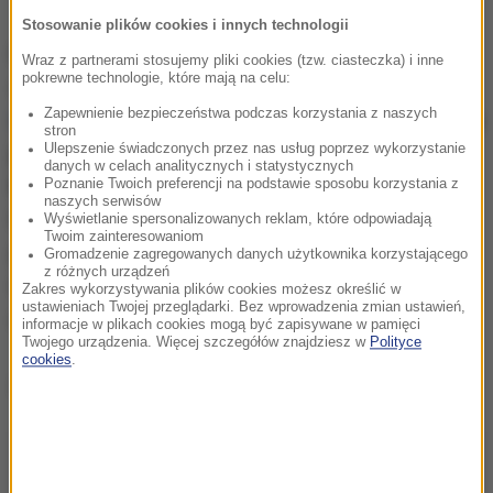
Spekulacje nabierają tempa!
Stosowanie plików cookies i innych technologii
Prezydent-elekt Karol Nawrocki poinformował w
Wraz z partnerami stosujemy pliki cookies (tzw. ciasteczka) i inne
pokrewne technologie, które mają na celu:
czwartek, że
szefem Biura Bezpieczeństwa
Zapewnienie bezpieczeństwa podczas korzystania z naszych
Narodowego zostanie prof. Sławomir Cenckiewicz
, a
stron
Ulepszenie świadczonych przez nas usług poprzez wykorzystanie
jego zastępcami generałowie Andrzej Kowalski i
danych w celach analitycznych i statystycznych
Mirosław Bryś.
Nawrocki zadeklarował, że chce, aby
Poznanie Twoich preferencji na podstawie sposobu korzystania z
naszych serwisów
Pałac Prezydencki był ośrodkiem kształtującym
Wyświetlanie spersonalizowanych reklam, które odpowiadają
Twoim zainteresowaniom
polską politykę bezpieczeństwa w zakresie
Gromadzenie zagregowanych danych użytkownika korzystającego
z różnych urządzeń
militarnym, wojskowym, cywilnym, operacyjnym i
Zakres wykorzystywania plików cookies możesz określić w
ustawieniach Twojej przeglądarki. Bez wprowadzenia zmian ustawień,
analitycznym.
informacje w plikach cookies mogą być zapisywane w pamięci
Twojego urządzenia. Więcej szczegółów znajdziesz w
Polityce
cookies
.
Dalsza część artykułu pod materiałem video: