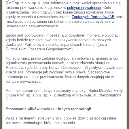
RMF sp. z o.o. sp. k. oraz informacje o możliwości sprzeciwienia się
Dziesięć lat później w miejsce przyszłego pomnika
takiemu przetwarzaniu znajdziesz w
polityce prywatności
. Cele
przetwarzania Twoich danych bez konieczności uzyskania Twojej
wmurowano kamień węgielny.
zgody w oparciu o uzasadniony interes
Zaufanych Partnerów IAB
oraz
możliwość sprzeciwienia się takiemu przetwarzaniu znajdziesz w
ustawieniach zaawansowanych.
Dalsza część artykułu pod materiałem video:
Zgoda jest dobrowolna i możesz ją w dowolnym momencie wycofać,
zgoda będzie też podstawą przekazywania danych do naszych
Zaufanych Partnerów z siedzibą w państwach trzecich (poza
Europejskim Obszarem Gospodarczym).
Ponadto masz prawo żądania dostępu, sprostowania, usunięcia lub
ograniczenia przetwarzania danych, a także złożenia skargi do
Prezesa Urzędu Ochrony Danych Osobowych. W polityce prywatności
znajdziesz informacje jak wykonać swoje prawa. Szczegółowe
informacje na temat przetwarzania Twoich danych znajdują się w
polityce prywatności.
Administratorem tych danych jesteśmy my, czyli Radio Muzyka Fakty
Grupa RMF sp. z o.o. sp. k. z siedzibą w Krakowie, al. Waszyngtona
1.
Stosowanie plików cookies i innych technologii
Wraz z partnerami stosujemy pliki cookies (tzw. ciasteczka) i inne
pokrewne technologie, które mają na celu:
Twórcą monumentu jest artysta rzeźbiarz prof.