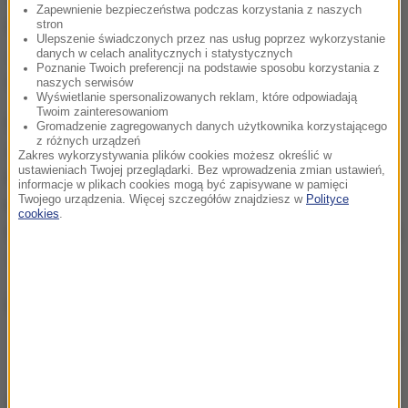
Zapewnienie bezpieczeństwa podczas korzystania z naszych
Czesław Dźwigaj z Akademii Sztuk Pięknych im.
stron
Ulepszenie świadczonych przez nas usług poprzez wykorzystanie
Jana Matejki w Krakowie, autor wielu pomników na
danych w celach analitycznych i statystycznych
Poznanie Twoich preferencji na podstawie sposobu korzystania z
całym świecie.
naszych serwisów
Wyświetlanie spersonalizowanych reklam, które odpowiadają
Twoim zainteresowaniom
Pomnik przedstawia Jana III Sobieskiego. Król
Gromadzenie zagregowanych danych użytkownika korzystającego
z różnych urządzeń
z insygniami wodza naczelnego w ręku siedzi na
Zakres wykorzystywania plików cookies możesz określić w
ustawieniach Twojej przeglądarki. Bez wprowadzenia zmian ustawień,
koniu na czele szarżującej husarii. Pod jego
informacje w plikach cookies mogą być zapisywane w pamięci
Twojego urządzenia. Więcej szczegółów znajdziesz w
Polityce
kopytami znajduje się pokonana armia wezyra Kara
cookies
.
Mustafy. Wysokość pomnika wynosi 3 metry, długość
7,5 metra. Odlany zostanie w brązie.
/
PAP
Źródło: RMF FM