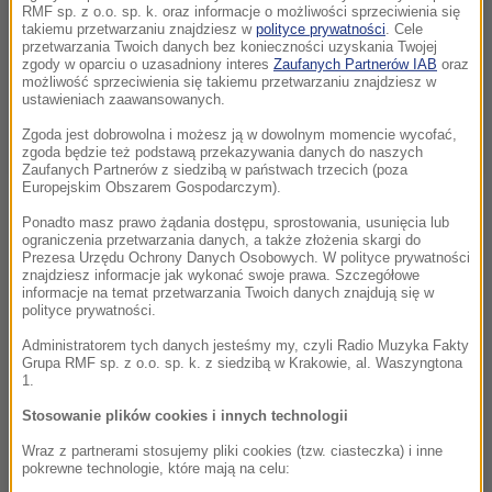
RMF sp. z o.o. sp. k. oraz informacje o możliwości sprzeciwienia się
takiemu przetwarzaniu znajdziesz w
polityce prywatności
. Cele
przetwarzania Twoich danych bez konieczności uzyskania Twojej
zgody w oparciu o uzasadniony interes
Zaufanych Partnerów IAB
oraz
możliwość sprzeciwienia się takiemu przetwarzaniu znajdziesz w
ustawieniach zaawansowanych.
Zgoda jest dobrowolna i możesz ją w dowolnym momencie wycofać,
zgoda będzie też podstawą przekazywania danych do naszych
Zaufanych Partnerów z siedzibą w państwach trzecich (poza
Europejskim Obszarem Gospodarczym).
Ponadto masz prawo żądania dostępu, sprostowania, usunięcia lub
ograniczenia przetwarzania danych, a także złożenia skargi do
Prezesa Urzędu Ochrony Danych Osobowych. W polityce prywatności
znajdziesz informacje jak wykonać swoje prawa. Szczegółowe
informacje na temat przetwarzania Twoich danych znajdują się w
polityce prywatności.
Administratorem tych danych jesteśmy my, czyli Radio Muzyka Fakty
Grupa RMF sp. z o.o. sp. k. z siedzibą w Krakowie, al. Waszyngtona
1.
Stosowanie plików cookies i innych technologii
Wraz z partnerami stosujemy pliki cookies (tzw. ciasteczka) i inne
pokrewne technologie, które mają na celu: