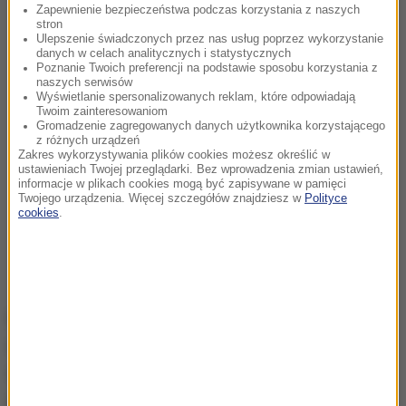
Zapewnienie bezpieczeństwa podczas korzystania z naszych
stron
Ulepszenie świadczonych przez nas usług poprzez wykorzystanie
danych w celach analitycznych i statystycznych
Poznanie Twoich preferencji na podstawie sposobu korzystania z
naszych serwisów
Wyświetlanie spersonalizowanych reklam, które odpowiadają
Twoim zainteresowaniom
Gromadzenie zagregowanych danych użytkownika korzystającego
z różnych urządzeń
Zakres wykorzystywania plików cookies możesz określić w
ustawieniach Twojej przeglądarki. Bez wprowadzenia zmian ustawień,
informacje w plikach cookies mogą być zapisywane w pamięci
Twojego urządzenia. Więcej szczegółów znajdziesz w
Polityce
cookies
.
Ergo Arena oczywiście wypełniła się do ostatniego
miejsca. Na trybunach zasiadło około dwa tysiące
estońskich kibiców, którzy zorganizowanym i
głośnym dopingiem zagrzewali swoich zawodników