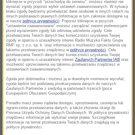
kliknięcie w przycisk "przechodzę do serwisu", możesz również nie
dziejach, dowodząc armią liczącą około 40 tys.
wyrażać zgody poprzez wybór ustawień zaawansowanych. W sytuacji
braku zgody będziemy przetwarzać dane osobowe w innych celach na
żołnierzy, 7 tys. koni oraz 37 słoni bojowych. Przez
innych podstawach prawnych (informacje w tym zakresie dostępne są
w naszej
polityce prywatności
). Poprzez kliknięcie w przycisk
wieki historycy spierali się, którą z alpejskich
"ustawienia zaawansowane" możesz zarządzać swoimi preferencjami
przełęczy wybrał. Wśród proponowanych tras
przed wyrażeniem zgody lub odmową udzielenia zgody. Cele
przetwarzania Twoich danych bez konieczności uzyskania Twojej
przemarszu wojsk Kartaginy wymieniano
Col du
zgody w oparciu o uzasadniony interes Radio Muzyka Fakty Grupa
RMF sp. z o.o. sp. k. oraz informacje o możliwości sprzeciwienia się
Clapier
,
Col de Montgenèvre
,
Col du Mont Cenis
i
takiemu przetwarzaniu znajdziesz w
polityce prywatności
. Cele
przetwarzania Twoich danych bez konieczności uzyskania Twojej
właśnie
Col de la Traversette
.
zgody w oparciu o uzasadniony interes
Zaufanych Partnerów IAB
oraz
możliwość sprzeciwienia się takiemu przetwarzaniu znajdziesz w
ustawieniach zaawansowanych.
W najnowszych badaniach dotyczących tego
Zgoda jest dobrowolna i możesz ją w dowolnym momencie wycofać,
tematu naukowcy z Uniwersytetu w Oksfordzie oraz
zgoda będzie też podstawą przekazywania danych do naszych
Zaufanych Partnerów z siedzibą w państwach trzecich (poza
Friedrich Schiller University w Jenie, wykorzystali
Europejskim Obszarem Gospodarczym).
zupełnie nowe narzędzie analityczne -
podejście
Ponadto masz prawo żądania dostępu, sprostowania, usunięcia lub
bioenergetyczne
. Zespół badaczy skoncentrował
ograniczenia przetwarzania danych, a także złożenia skargi do
Prezesa Urzędu Ochrony Danych Osobowych. W polityce prywatności
się na
analizie zapotrzebowania energetycznego
znajdziesz informacje jak wykonać swoje prawa. Szczegółowe
informacje na temat przetwarzania Twoich danych znajdują się w
całej armii, ze szczególnym uwzględnieniem słoni
polityce prywatności.