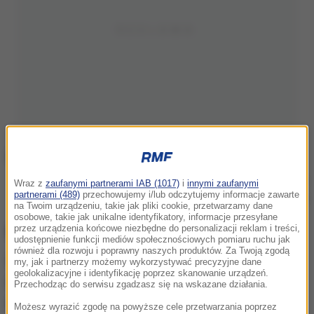
Zdj. poglądowe, Shutterstock
Wraz z
zaufanymi partnerami IAB (1017)
i
innymi zaufanymi
partnerami (489)
przechowujemy i/lub odczytujemy informacje zawarte
/
Shutterstock
na Twoim urządzeniu, takie jak pliki cookie, przetwarzamy dane
osobowe, takie jak unikalne identyfikatory, informacje przesyłane
Którędy Hannibal przekroczył Alpy?
przez urządzenia końcowe niezbędne do personalizacji reklam i treści,
udostępnienie funkcji mediów społecznościowych pomiaru ruchu jak
również dla rozwoju i poprawny naszych produktów. Za Twoją zgodą
W czasie II wojny punickiej między Republiką
my, jak i partnerzy możemy wykorzystywać precyzyjne dane
geolokalizacyjne i identyfikację poprzez skanowanie urządzeń.
rzymską a Kartaginą Hannibal podjął się jednego z
Przechodząc do serwisu zgadzasz się na wskazane działania.
najśmielszych przedsięwzięć militarnych w
Możesz wyrazić zgodę na powyższe cele przetwarzania poprzez