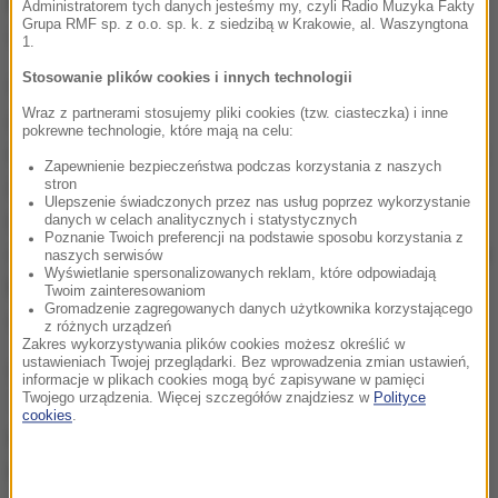
bojowych
, które stanowiły nie tylko symbol potęgi,
Administratorem tych danych jesteśmy my, czyli Radio Muzyka Fakty
Grupa RMF sp. z o.o. sp. k. z siedzibą w Krakowie, al. Waszyngtona
ale również ogromne wyzwanie logistyczne.
1.
Stosowanie plików cookies i innych technologii
Wykorzystując modele ruchu współczesnych słoni
Wraz z partnerami stosujemy pliki cookies (tzw. ciasteczka) i inne
afrykańskich, naukowcy oszacowali ilość energii
pokrewne technologie, które mają na celu:
niezbędnej do pokonania poszczególnych tras przez
Zapewnienie bezpieczeństwa podczas korzystania z naszych
Alpy. Analiza uwzględniała masę ciała zwierząt,
stron
Ulepszenie świadczonych przez nas usług poprzez wykorzystanie
nachylenie terenu oraz długość poszczególnych
danych w celach analitycznych i statystycznych
Poznanie Twoich preferencji na podstawie sposobu korzystania z
odcinków. Wyniki jednoznacznie wskazują, że
Col de
naszych serwisów
Wyświetlanie spersonalizowanych reklam, które odpowiadają
la Traversette była trasą najkrótszą
i najmniej
Twoim zainteresowaniom
Gromadzenie zagregowanych danych użytkownika korzystającego
wymagającą pod względem energetycznym.
z różnych urządzeń
Zakres wykorzystywania plików cookies możesz określić w
ustawieniach Twojej przeglądarki. Bez wprowadzenia zmian ustawień,
Według obliczeń, przejście przez Col de la
informacje w plikach cookies mogą być zapisywane w pamięci
Twojego urządzenia. Więcej szczegółów znajdziesz w
Polityce
Traversette wymagało od całej armii zużycia
5,42
cookies
.
teradżuli energii
. Dla porównania, trasa przez Col de
Montgenèvre wiązała się z wydatkiem 6,02 teradżuli,