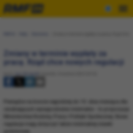
RMF24
Fakty
Ekonomia
Zmiany w terminie wypłaty za pracę. Rząd chce 
Zmiany w terminie wypłaty za
pracę. Rząd chce nowych regulacji
Autor:
Igor Skrzypek
Czwartek, 3 kwietnia 2025 (18:10)
Pieniądze na koncie najpóźniej do 10. dnia miesiąca dla
zarabiających wynagrodzenie minimalne - to propozycja
Ministerstwa Rodziny, Pracy i Polityki Społecznej. Nowe
regulacje mają dotyczyć także minimalnej stawki
godzinowej.