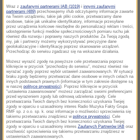
Jak ustalił reporter RMF FM Igor Skrzypek, na
Wraz z
zaufanymi partnerami IAB (1019)
i
innymi zaufanymi
partnerami (489)
przechowujemy i/lub odczytujemy informacje zawarte
wdrożenie nowych regulacji trzeba będzie poczekać.
na Twoim urządzeniu, takie jak pliki cookie, przetwarzamy dane
osobowe, takie jak unikalne identyfikatory, informacje przesyłane
Wytyczne mają dostosować polskie prawo do
przez urządzenia końcowe niezbędne do personalizacji reklam i treści,
udostępnienie funkcji mediów społecznościowych pomiaru ruchu jak
unijnej dyrektywy w tym zakresie. Pojawiły się
również dla rozwoju i poprawny naszych produktów. Za Twoją zgodą
my, jak i partnerzy możemy wykorzystywać precyzyjne dane
wątpliwości, czy zmiana nie jest prawnie wadliwa.
geolokalizacyjne i identyfikację poprzez skanowanie urządzeń.
Przechodząc do serwisu zgadzasz się na wskazane działania.
W tej sprawie orzeczenie ma wydać Trybunał
Możesz wyrazić zgodę na powyższe cele przetwarzania poprzez
kliknięcie w przycisk "przechodzę do serwisu", możesz również nie
Sprawiedliwości Unii Europejskiej,
wyrażać zgody poprzez wybór ustawień zaawansowanych. W sytuacji
braku zgody będziemy przetwarzać dane osobowe w innych celach na
najprawdopodobniej w maju. Z tego powodu resort
innych podstawach prawnych (informacje w tym zakresie dostępne są
nie spieszy się z projektem, bo jego źródło, jakim są
w naszej
polityce prywatności
). Poprzez kliknięcie w przycisk
"ustawienia zaawansowane" możesz zarządzać swoimi preferencjami
unijne wskazania, może się jeszcze zmienić.
przed wyrażeniem zgody lub odmową udzielenia zgody. Cele
przetwarzania Twoich danych bez konieczności uzyskania Twojej
zgody w oparciu o uzasadniony interes Radio Muzyka Fakty Grupa
Państwowa Inspekcja Pracy sprawdza, czy wypłaty
RMF sp. z o.o. sp. k. oraz informacje o możliwości sprzeciwienia się
takiemu przetwarzaniu znajdziesz w
polityce prywatności
. Cele
przebiegają terminowo. Do instytucji napływają w tej
przetwarzania Twoich danych bez konieczności uzyskania Twojej
zgody w oparciu o uzasadniony interes
Zaufanych Partnerów IAB
oraz
sprawie liczne skargi.
możliwość sprzeciwienia się takiemu przetwarzaniu znajdziesz w
ustawieniach zaawansowanych.