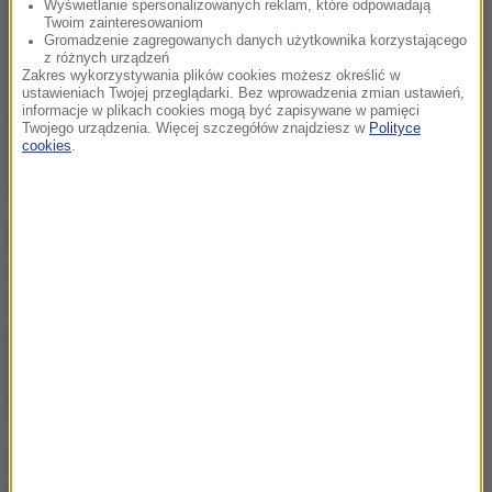
Wyświetlanie spersonalizowanych reklam, które odpowiadają
Twoim zainteresowaniom
Gromadzenie zagregowanych danych użytkownika korzystającego
z różnych urządzeń
Zakres wykorzystywania plików cookies możesz określić w
W 2024 roku skarg było niemal 2800.
Ponad 1800 z
ustawieniach Twojej przeglądarki. Bez wprowadzenia zmian ustawień,
informacje w plikach cookies mogą być zapisywane w pamięci
nich Państwowa Inspekcja Pracy uznała za
Twojego urządzenia. Więcej szczegółów znajdziesz w
Polityce
cookies
.
zasadne.
Zgłoszenia te dotyczą różnych
wynagrodzeń, nie tylko stawek minimalnych.
Ministerstwo Rodziny, Pracy i Polityki Społecznej
chce również karać przedsiębiorców, którzy płacą
mniej niż wynosi stawka minimalna. Zgodnie z
projektem, nieuczciwi pracodawcy i zleceniodawcy
muszą liczyć się z karami grzywny -
do 45 tys.
złotych.
Opracowanie:
Jan Matoga