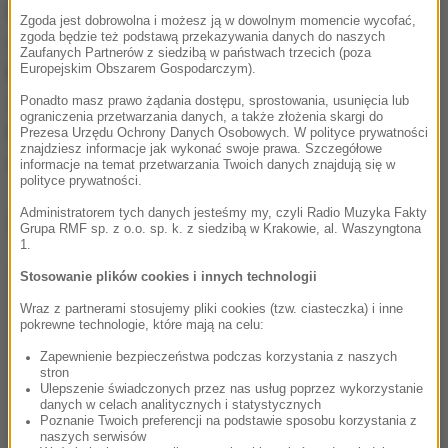
Problem jest realny i wskazują na to dane. W 2024
Zgoda jest dobrowolna i możesz ją w dowolnym momencie wycofać,
zgoda będzie też podstawą przekazywania danych do naszych
roku inspektorzy PIP
przeprowadzili ponad 7500
Zaufanych Partnerów z siedzibą w państwach trzecich (poza
Europejskim Obszarem Gospodarczym).
kontroli
. Niemal w połowie z nich pracodawcy
zostali zobowiązani do wypłaty wynagrodzeń.
Ponadto masz prawo żądania dostępu, sprostowania, usunięcia lub
ograniczenia przetwarzania danych, a także złożenia skargi do
Postępowania dotyczyły płacy dla ponad 100 tys.
Prezesa Urzędu Ochrony Danych Osobowych. W polityce prywatności
znajdziesz informacje jak wykonać swoje prawa. Szczegółowe
osób.
informacje na temat przetwarzania Twoich danych znajdują się w
polityce prywatności.
Administratorem tych danych jesteśmy my, czyli Radio Muzyka Fakty
Dalsza część artykułu pod materiałem video:
Grupa RMF sp. z o.o. sp. k. z siedzibą w Krakowie, al. Waszyngtona
1.
Stosowanie plików cookies i innych technologii
Wraz z partnerami stosujemy pliki cookies (tzw. ciasteczka) i inne
pokrewne technologie, które mają na celu:
Zapewnienie bezpieczeństwa podczas korzystania z naszych
stron
Ulepszenie świadczonych przez nas usług poprzez wykorzystanie
danych w celach analitycznych i statystycznych
Poznanie Twoich preferencji na podstawie sposobu korzystania z
naszych serwisów