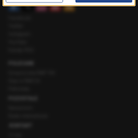
Facebook
Twitter
Instagram
YouTube
Kanały RSS
POLECANE
Gorąca Linia RMF FM
Staż w RMF24
Patronaty
POZOSTAŁE
Newsroom
Radio internetowe
KONTAKT
O nas